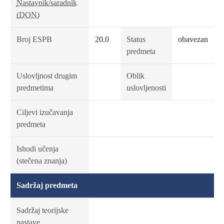
Nastavnik/saradnik
(DON)
Broj ESPB
20.0
Status
obavezan
predmeta
Uslovljnost drugim
Oblik
predmetima
uslovljenosti
Ciljevi izučavanja
predmeta
Ishodi učenja
(stečena znanja)
Sadržaj predmeta
Sadržaj teorijske
nastave