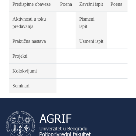
Predispitne obaveze
Poena
Završni ispit
Poena
Aktivnosti u toku
Pismeni
predavanja
ispit
Praktična nastava
Usmeni ispit
Projekti
Kolokvijumi
Seminari