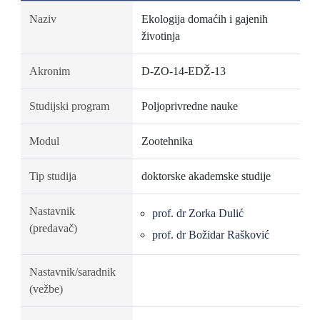
Naziv
Ekologija domaćih i gajenih
životinja
Akronim
D-ZO-14-EDŽ-13
Studijski program
Poljoprivredne nauke
Modul
Zootehnika
Tip studija
doktorske akademske studije
Nastavnik
prof. dr Zorka Dulić
(predavač)
prof. dr Božidar Rašković
Nastavnik/saradnik
(vežbe)