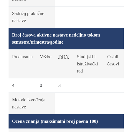
Sadržaj praktične
nastave
Broj časova aktivne nastave nedeljno tokom
semestra/trimestra/godine
Predavanja
Vežbe
DON
Studijski i
Ostali
istraživački
časovi
rad
4
0
3
Metode izvođenja
nastave
Ocena znanja (maksimalni broj poena 100)