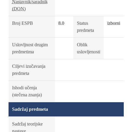
Nastavnik/saradnik
(DON)
Broj ESPB
8.0
Status
izborni
predmeta
Uslovljnost drugim
Oblik
predmetima
uslovljenosti
Ciljevi izučavanja
predmeta
Ishodi učenja
(stečena znanja)
Sadržaj predmeta
Sadržaj teorijske
nastave