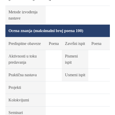
Metode izvođenja
nastave
Ocena znanja (maksimalni broj poena 100)
Predispitne obaveze
Poena
Završni ispit
Poena
Aktivnosti u toku
Pismeni
predavanja
ispit
Praktična nastava
Usmeni ispit
Projekti
Kolokvijumi
Seminari