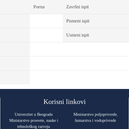
Poena
Završni ispit
Pismeni ispit
Usmeni ispit
Korisni linkovi
Univerzitet u Beogradu
Ministarstvo poljoprivrede,
Ministarstvo prosvete, nauke i
šumarstva i vodoprivrede
tehnološkog razvoja