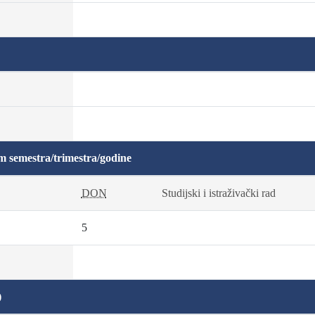
m semestra/trimestra/godine
DON
Studijski i istraživački rad
5
)