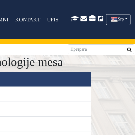
MNI
KONTAKT
UPIS
Srp
nologije mesa