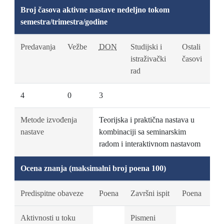
Broj časova aktivne nastave nedeljno tokom
semestra/trimestra/godine
Predavanja
Vežbe
DON
Studijski i
Ostali
istraživački
časovi
rad
4
0
3
Metode izvođenja
Teorijska i praktična nastava u
nastave
kombinaciji sa seminarskim
radom i interaktivnom nastavom
Ocena znanja (maksimalni broj poena 100)
Predispitne obaveze
Poena
Završni ispit
Poena
Aktivnosti u toku
Pismeni