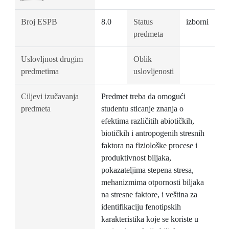
Broj ESPB
8.0
Status
izborni
predmeta
Uslovljnost drugim
Oblik
predmetima
uslovljenosti
Ciljevi izučavanja
Predmet treba da omogući
predmeta
studentu sticanje znanja o
efektima različitih abiotičkih,
biotičkih i antropogenih stresnih
faktora na fiziološke procese i
produktivnost biljaka,
pokazateljima stepena stresa,
mehanizmima otpornosti biljaka
na stresne faktore, i veština za
identifikaciju fenotipskih
karakteristika koje se koriste u