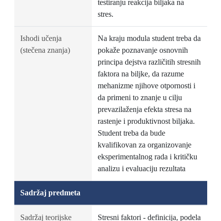
testiranju reakcija biljaka na
stres.
Ishodi učenja
Na kraju modula student treba da
(stečena znanja)
pokaže poznavanje osnovnih
principa dejstva različitih stresnih
faktora na biljke, da razume
mehanizme njihove otpornosti i
da primeni to znanje u cilju
prevazilaženja efekta stresa na
rastenje i produktivnost biljaka.
Student treba da bude
kvalifikovan za organizovanje
eksperimentalnog rada i kritičku
analizu i evaluaciju rezultata
Sadržaj predmeta
Sadržaj teorijske
Stresni faktori - definicija, podela