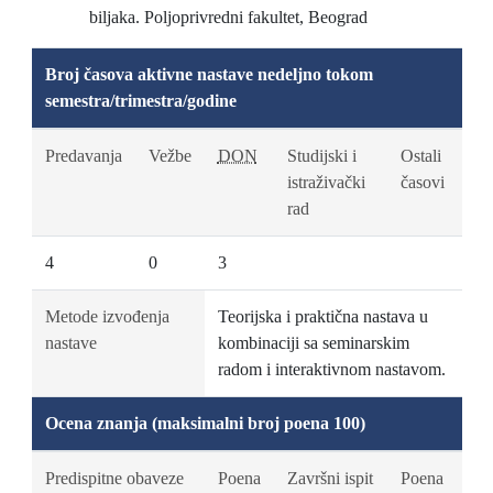
biljaka. Poljoprivredni fakultet, Beograd
Broj časova aktivne nastave nedeljno tokom
semestra/trimestra/godine
Predavanja
Vežbe
DON
Studijski i
Ostali
istraživački
časovi
rad
4
0
3
Metode izvođenja
Teorijska i praktična nastava u
nastave
kombinaciji sa seminarskim
radom i interaktivnom nastavom.
Ocena znanja (maksimalni broj poena 100)
Predispitne obaveze
Poena
Završni ispit
Poena