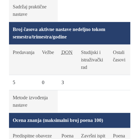
Sadržaj praktične
nastave
Broj časova aktivne nastave nedeljno tokom
semestra/trimestra/godine
Predavanja
Vežbe
DON
Studijski i
Ostali
istraživački
časovi
rad
5
0
3
Metode izvođenja
nastave
Ocena znanja (maksimalni broj poena 100)
Predispitne obaveze
Poena
Završni ispit
Poena