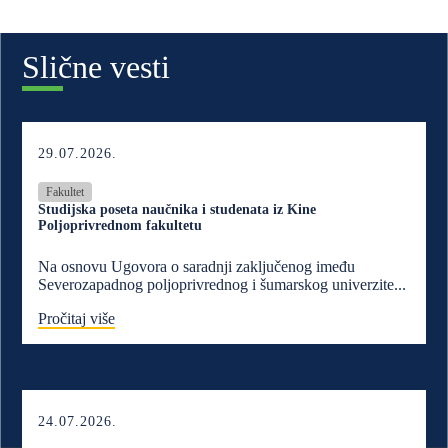
Slične vesti
29.07.2026.
Fakultet
Studijska poseta naučnika i studenata iz Kine
Poljoprivrednom fakultetu
Na osnovu Ugovora o saradnji zaključenog imeđu
Severozapadnog poljoprivrednog i šumarskog univerzite...
Pročitaj više
24.07.2026.