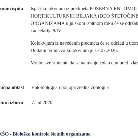
rmini ispita
Ispit i kolokvijum iz predmeta POSEBNA ENTOM
HORTIKULTURNIH BILJAKA (DEO ŠTETOČINE
ORGANIZAMA u julskom ispitnom roku će se održati u
kancelarija 8/IV.
Kolokvijum iz navedenih predmeta će se održati u utorak
Dodatni termin za kolokvijum je 13.07.2026.
Molim sve studente da se najmanje jedan dan pred izlaza
učna oblast
Entomologija i poljoprivredna zoologija
tum izbora
7. jul 2020.
O - Biološka kontrola štetnih organizama