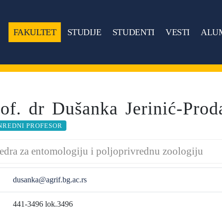
FAKULTET
STUDIJE
STUDENTI
VESTI
ALU
rof. dr Dušanka Jerinić-Prod
NREDNI PROFESOR
edra za entomologiju i poljoprivrednu zoologiju
dusanka@agrif.bg.ac.rs
441-3496 lok.3496