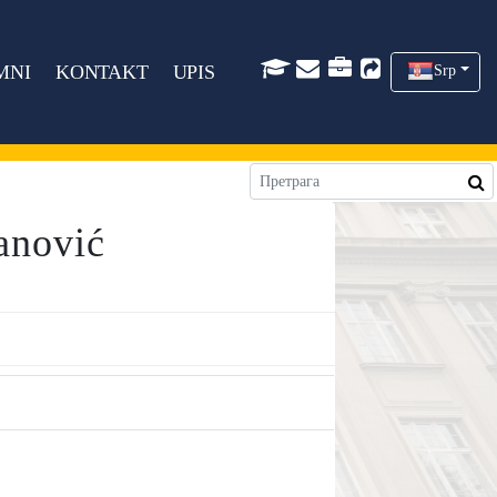
MNI
KONTAKT
UPIS
Srp
anović