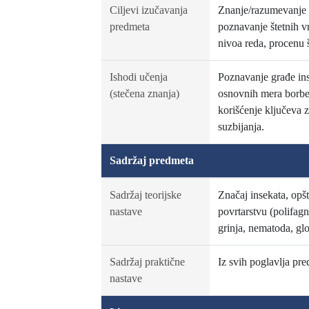
Ciljevi izučavanja
Znanje/razumevanje os
predmeta
poznavanje štetnih vr
nivoa reda, procenu š
Ishodi učenja
Poznavanje građe inse
(stečena znanja)
osnovnih mera borbe 
korišćenje ključeva z
suzbijanja.
Sadržaj predmeta
Sadržaj teorijske
Značaj insekata, opšt
nastave
povrtarstvu (polifagne
grinja, nematoda, gl
Sadržaj praktične
Iz svih poglavlja pre
nastave