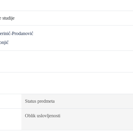
 studije
Jerinić-Prodanović
onjić
Status predmeta
Oblik uslovljenosti