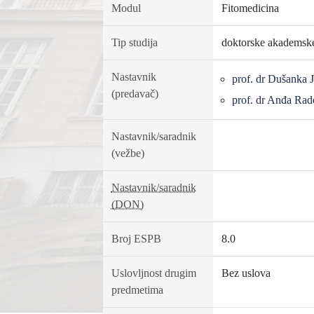
Modul
Fitomedicina
Tip studija
doktorske akademske
Nastavnik
prof. dr Dušanka 
(predavač)
prof. dr Anđa Rad
Nastavnik/saradnik
(vežbe)
Nastavnik/saradnik
(DON)
Broj ESPB
8.0
Uslovljnost drugim
Bez uslova
predmetima