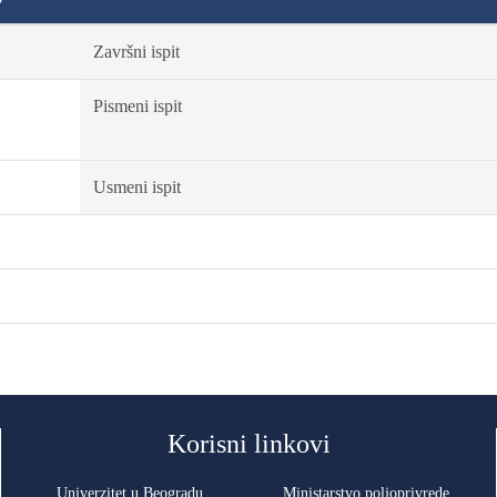
Završni ispit
Pismeni ispit
Usmeni ispit
Korisni linkovi
Univerzitet u Beogradu
Ministarstvo poljoprivrede,