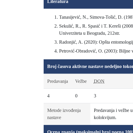
Literatura
Tanasijević, N., Simova-Tošić, D. (198
Sekulić, R., R. Spasić i T. Kereši (2008
Univerziteta u Beogradu, 212str.
Radonjić, A. (2020): Opšta entomologija
Petrović-Obradović, O. (2003): Biljne v
Broj časova aktivne nastave nedeljno toko
Predavanja
Vežbe
DON
4
0
3
Metode izvođenja
Predavanja i vežbe u
nastave
kolokvijum.
Ocena znanja (maksimalni broj poena 100