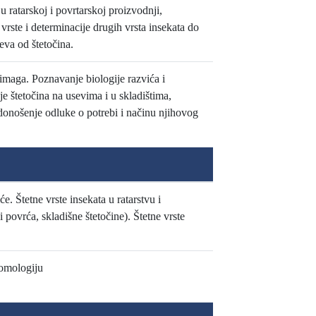
 ratarskoj i povrtarskoj proizvodnji,
 vrste i determinacije drugih vrsta insekata do
eva od štetočina.
 imaga. Poznavanje biologije razvića i
e štetočina na usevima i u skladištima,
 donošenje odluke o potrebi i načinu njihovog
e. Štetne vrste insekata u ratarstvu i
 i povrća, skladišne štetočine). Štetne vrste
tomologiju