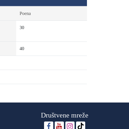
Poena
30
40
Društvene mreže