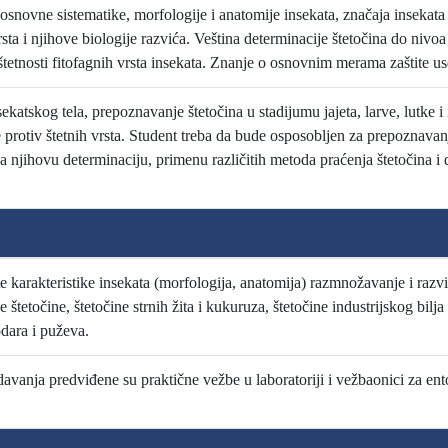
novne sistematike, morfologije i anatomije insekata, značaja insekata u
sta i njihove biologije razvića. Veština determinacije štetočina do nivoa
tetnosti fitofagnih vrsta insekata. Znanje o osnovnim merama zaštite us
katskog tela, prepoznavanje štetočina u stadijumu jajeta, larve, lutke i
protiv štetnih vrsta. Student treba da bude osposobljen za prepoznavanj
a njihovu determinaciju, primenu različitih metoda praćenja štetočina i
e karakteristike insekata (morfologija, anatomija) razmnožavanje i razvić
 štetočine, štetočine strnih žita i kukuruza, štetočine industrijskog bilja
odara i puževa.
davanja predviđene su praktične vežbe u laboratoriji i vežbaonici za en