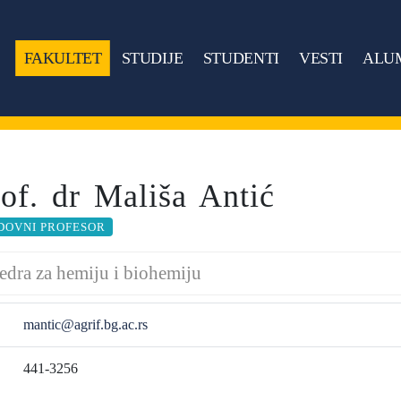
FAKULTET
STUDIJE
STUDENTI
VESTI
ALU
rof. dr Mališa Antić
DOVNI PROFESOR
edra za hemiju i biohemiju
mantic@agrif.bg.ac.rs
441-3256