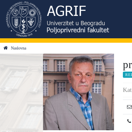
Naslovna
p
RE
Kat