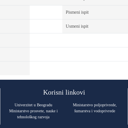
Pismeni ispit
Usmeni ispit
Korisni linkovi
Univerzitet u Beogradu
Ministarstvo poljoprivrede,
Ministarstvo prosvete, nauke i
šumarstva i vodoprivrede
tehnološkog razvoja