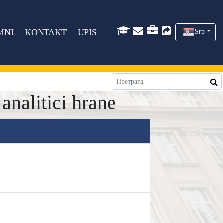
MNI
KONTAKT
UPIS
Srp
alitici hrane