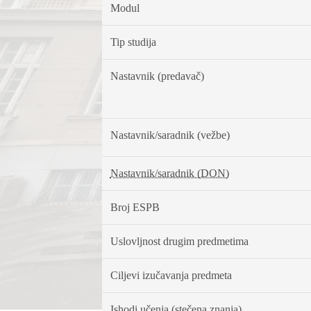
Modul
Tip studija
Nastavnik (predavač)
Nastavnik/saradnik (vežbe)
Nastavnik/saradnik (DON)
Broj ESPB
Uslovljnost drugim predmetima
Ciljevi izučavanja predmeta
Ishodi učenja (stečena znanja)