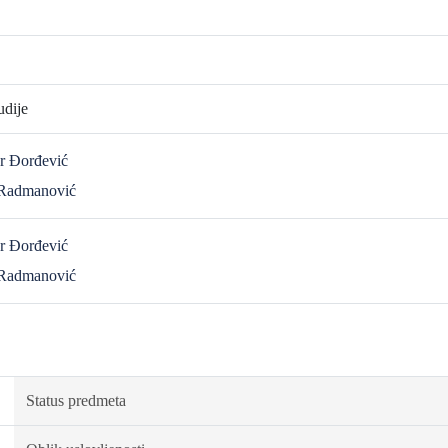
udije
ar Đorđević
a Radmanović
ar Đorđević
a Radmanović
Status predmeta