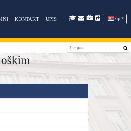
MNI
KONTAKT
UPIS
Srp
loškim