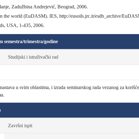
anje, Zadužbina Andrejević, Beograd, 2006.
 on the world (EuDASM). IES, http://eusoils.jrc.it/esdb_archive/EuDA
ds, USA, 1-435, 2006.
m semestra/trimestra/godine
Studijski i istraživački rad
a nastava u svim oblastima, i izrada seminarskog rada vezanog za korišć
ma.
)
Završni ispit