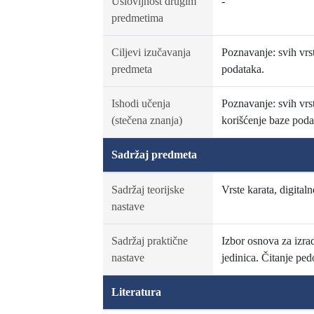
Uslovljnost drugim
-
predmetima
Ciljevi izučavanja
Poznavanje: svih vrst
predmeta
podataka.
Ishodi učenja
Poznavanje: svih vrst
(stečena znanja)
korišćenje baze poda
Sadržaj predmeta
Sadržaj teorijske
Vrste karata, digital
nastave
Sadržaj praktične
Izbor osnova za izra
nastave
jedinica. Čitanje pe
Literatura