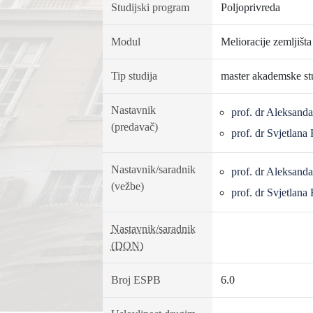
Studijski program
Poljoprivreda
Modul
Melioracije zemljišta
Tip studija
master akademske st
Nastavnik
prof. dr Aleksand
(predavač)
prof. dr Svjetlan
Nastavnik/saradnik
prof. dr Aleksand
(vežbe)
prof. dr Svjetlan
Nastavnik/saradnik
(DON)
Broj ESPB
6.0