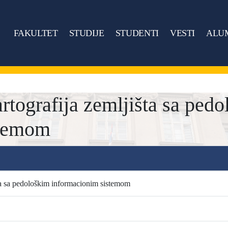
FAKULTET
STUDIJE
STUDENTI
VESTI
ALU
ografija zemljišta sa pedo
stemom
ta sa pedološkim informacionim sistemom