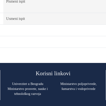
Pismeni ispit
Usmeni ispit
Korisni linkovi
Univerzitet u Beogradu
Ministarstvo poljoprivrede,
Ministarstvo prosvete, nauke i
šumarstva i vodoprivrede
tehnološkog razvoja