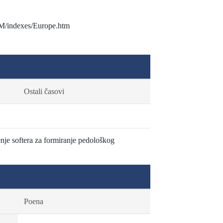
SM/indexes/Europe.htm
Ostali časovi
enje softera za formiranje pedološkog
Poena