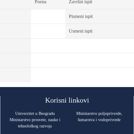
Poena
Završni ispit
Pismeni ispit
Usmeni ispit
Korisni linkovi
Univerzitet u Beogradu
Ministarstvo poljoprivrede,
Ministarstvo prosvete, nauke i
šumarstva i vodoprivrede
tehnološkog razvoja