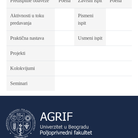
Predispitne obaveze
Poena
Završni ispit
Poena
Aktivnosti u toku
Pismeni
predavanja
ispit
Praktična nastava
Usmeni ispit
Projekti
Kolokvijumi
Seminari