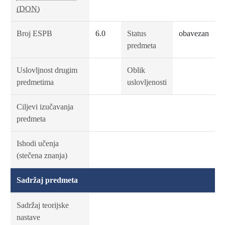
(DON)
Broj ESPB
6.0
Status
obavezan
predmeta
Uslovljnost drugim
Oblik
predmetima
uslovljenosti
Ciljevi izučavanja
predmeta
Ishodi učenja
(stečena znanja)
Sadržaj predmeta
Sadržaj teorijske
nastave