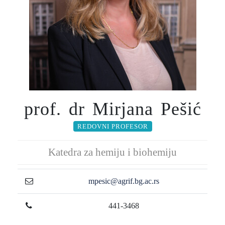
prof. dr Mirjana Pešić
REDOVNI PROFESOR
Katedra za hemiju i biohemiju
mpesic@agrif.bg.ac.rs
441-3468