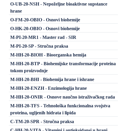
O-UB-20-NSH - Nepoželjne bioaktivne supstance
hrane
O-FM-20-OBIO - Osnovi biohemije
O-HK-20-OBIO - Osnovi biohemije
M-PI-20-MR1 - Master rad - SIR
M-PI-20-SP - Stručna praksa
M-HH-20-BIOH - Bioorganska hemija
M-HH-20-BTP - Biohemijske transformacije proteina
tokom proizvodnje
M-HH-20-BHI - Biohemija hrane i ishrane
M-HH-20-ENZH - Enzimologija hrane
M-HH-20-ONIR - Osnove naučno istraživačkog rada
M-HH-20-TFS - Tehnološka funkcionalna svojstva
proteina, ugljenih hidrata i lipida
C-TM-20-SPR - Stručna praksa
C-HH-20-VITA - Vitamini i antioksidansi u hrani