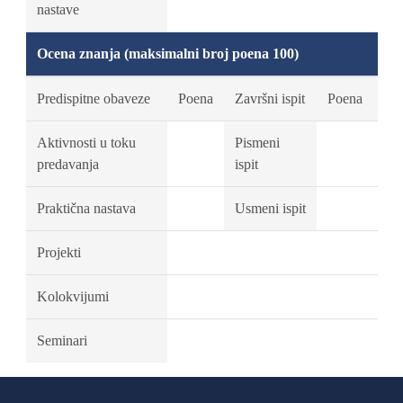
nastave
Ocena znanja (maksimalni broj poena 100)
Predispitne obaveze
Poena
Završni ispit
Poena
Aktivnosti u toku
Pismeni
predavanja
ispit
Praktična nastava
Usmeni ispit
Projekti
Kolokvijumi
Seminari