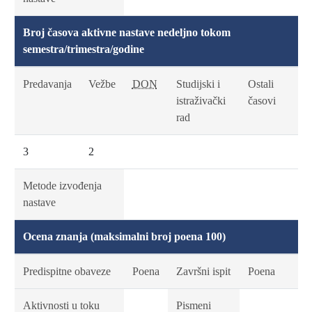
Broj časova aktivne nastave nedeljno tokom
semestra/trimestra/godine
Predavanja
Vežbe
DON
Studijski i
Ostali
istraživački
časovi
rad
3
2
Metode izvođenja
nastave
Ocena znanja (maksimalni broj poena 100)
Predispitne obaveze
Poena
Završni ispit
Poena
Aktivnosti u toku
Pismeni