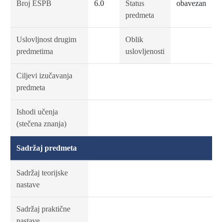
Broj ESPB
6.0
Status
obavezan
predmeta
Uslovljnost drugim
Oblik
predmetima
uslovljenosti
Ciljevi izučavanja
predmeta
Ishodi učenja
(stečena znanja)
Sadržaj predmeta
Sadržaj teorijske
nastave
Sadržaj praktične
nastave