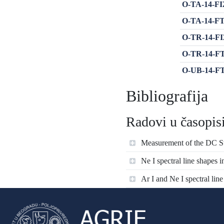
O-TA-14-FIZ
O-TA-14-FTM
O-TR-14-FIZ
O-TR-14-FTM
O-UB-14-FTM
Bibliografija
Radovi u časopisi
Measurement of the DC Star
Ne I spectral line shapes
Ar I and Ne I spectral lin