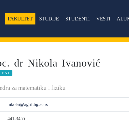
FAKULTET
STUDIJE
STUDENTI
VESTI
ALU
oc. dr Nikola Ivanović
CENT
edra za matematiku i fiziku
nikolai@agrif.bg.ac.rs
441-3455