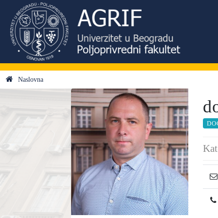
Naslovna
d
DO
Kat