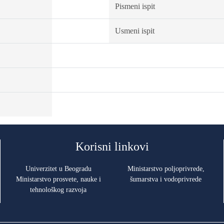
Pismeni ispit
Usmeni ispit
Korisni linkovi
Univerzitet u Beogradu
Ministarstvo poljoprivrede,
Ministarstvo prosvete, nauke i
šumarstva i vodoprivrede
tehnološkog razvoja