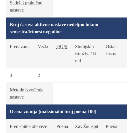
Sadržaj praktične
nastave
Broj časova aktivne nastave nedeljno tokom
semestra/trimestra/godine
Predavanja
Vežbe
DON
Studijski i
Ostali
istraživački
časovi
rad
3
2
Metode izvođenja
nastave
Ocena znanja (maksimalni broj poena 100)
Predispitne obaveze
Poena
Završni ispit
Poena