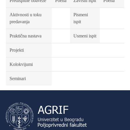
Predispitne obaveze
Poena
Završni ispit
Poena
Aktivnosti u toku
Pismeni
predavanja
ispit
Praktična nastava
Usmeni ispit
Projekti
Kolokvijumi
Seminari