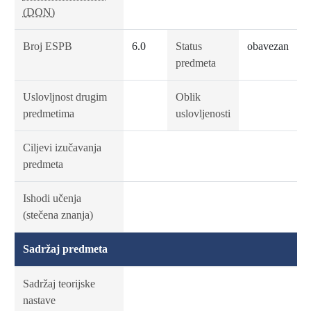
(DON)
Broj ESPB
6.0
Status
obavezan
predmeta
Uslovljnost drugim
Oblik
predmetima
uslovljenosti
Ciljevi izučavanja
predmeta
Ishodi učenja
(stečena znanja)
Sadržaj predmeta
Sadržaj teorijske
nastave