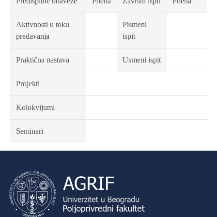
Predispitne obaveze
Poena
Završni ispit
Poena
Aktivnosti u toku
Pismeni
predavanja
ispit
Praktična nastava
Usmeni ispit
Projekti
Kolokvijumi
Seminari