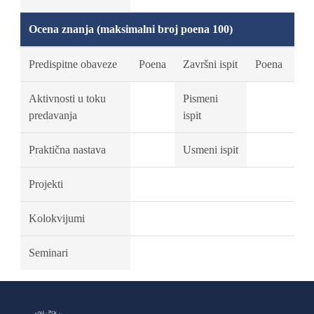
Ocena znanja (maksimalni broj poena 100)
Predispitne obaveze
Poena
Završni ispit
Poena
Aktivnosti u toku
Pismeni
predavanja
ispit
Praktična nastava
Usmeni ispit
Projekti
Kolokvijumi
Seminari