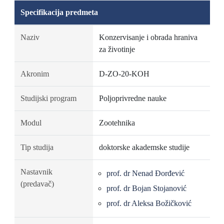
Specifikacija predmeta
Naziv
Konzervisanje i obrada hraniva
za životinje
Akronim
D-ZO-20-KOH
Studijski program
Poljoprivredne nauke
Modul
Zootehnika
Tip studija
doktorske akademske studije
Nastavnik
prof. dr Nenad Đorđević
(predavač)
prof. dr Bojan Stojanović
prof. dr Aleksa Božičković