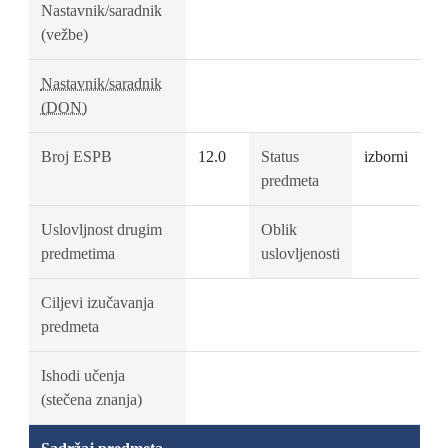
Nastavnik/saradnik
(vežbe)
Nastavnik/saradnik
(DON)
Broj ESPB
12.0
Status
izborni
predmeta
Uslovljnost drugim
Oblik
predmetima
uslovljenosti
Ciljevi izučavanja
predmeta
Ishodi učenja
(stečena znanja)