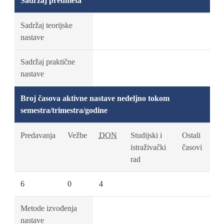
Sadržaj predmeta
Sadržaj teorijske
nastave
Sadržaj praktične
nastave
Broj časova aktivne nastave nedeljno tokom
semestra/trimestra/godine
Predavanja
Vežbe
DON
Studijski i
Ostali
istraživački
časovi
rad
6
0
4
Metode izvođenja
nastave