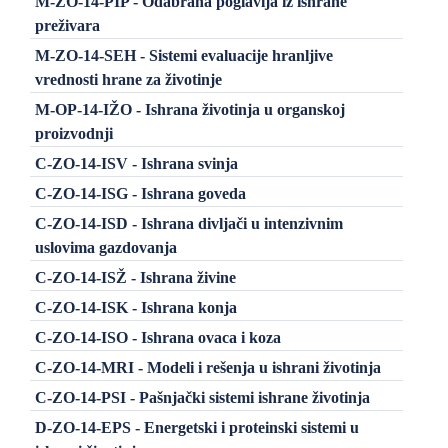
M-ZO-14-PIP - Odabrana poglavlja iz ishrane
preživara
M-ZO-14-SEH - Sistemi evaluacije hranljive
vrednosti hrane za životinje
M-OP-14-IŽO - Ishrana životinja u organskoj
proizvodnji
C-ZO-14-ISV - Ishrana svinja
C-ZO-14-ISG - Ishrana goveda
C-ZO-14-ISD - Ishrana divljači u intenzivnim
uslovima gazdovanja
C-ZO-14-ISŽ - Ishrana živine
C-ZO-14-ISK - Ishrana konja
C-ZO-14-ISO - Ishrana ovaca i koza
C-ZO-14-MRI - Modeli i rešenja u ishrani životinja
C-ZO-14-PSI - Pašnjački sistemi ishrane životinja
D-ZO-14-EPS - Energetski i proteinski sistemi u