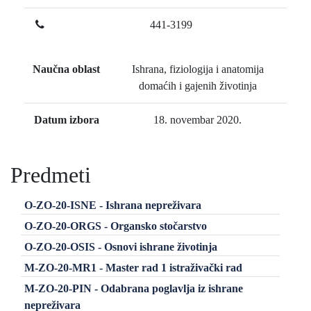
441-3199
Naučna oblast
Ishrana, fiziologija i anatomija
domaćih i gajenih životinja
Datum izbora
18. novembar 2020.
Predmeti
O-ZO-20-ISNE - Ishrana nepreživara
O-ZO-20-ORGS - Organsko stočarstvo
O-ZO-20-OSIS - Osnovi ishrane životinja
M-ZO-20-MR1 - Master rad 1 istraživački rad
M-ZO-20-PIN - Odabrana poglavlja iz ishrane
nepreživara