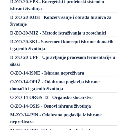
D-ZO-20-EPS - Energetski i proteinski sistemi u
ishrani životinja
D-ZO-20-KOH - Konzervisanje i obrada hraniva za
životinje
D-ZO-20-MIZ - Metode istraživanja u zootehnici
D-ZO-20-SKI - Savremeni koncepti ishrane domaćih
i gajenih životinja
D-ZO-20-UPF - Upravljanje procesom fermentacije u
silaži
O-ZO-14-ISNE - Ishrana nepreživara
O-ZO-14-OPIŽ - Odabrana poglavlja ishrane
domaćih i gajenih životinja
O-ZO-14-ORGS-13 - Organsko stočarstvo
O-ZO-14-OSIS - Osnovi ishrane životinja
M-ZO-14-PIN - Odabrana poglavlja iz ishrane
nepreživara