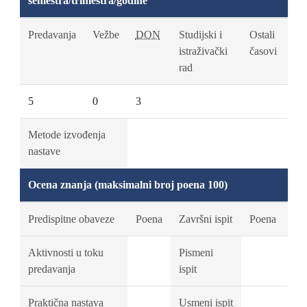
semestra/trimestra/godine
Predavanja
Vežbe
DON
Studijski i
Ostali
istraživački
časovi
rad
5
0
3
Metode izvođenja
nastave
Ocena znanja (maksimalni broj poena 100)
Predispitne obaveze
Poena
Završni ispit
Poena
Aktivnosti u toku
Pismeni
predavanja
ispit
Praktična nastava
Usmeni ispit