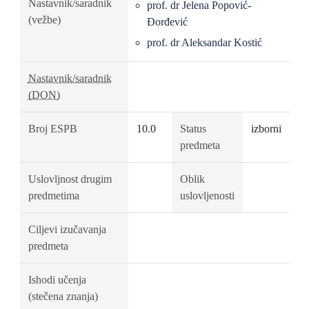
Nastavnik/saradnik
prof. dr Jelena Popović-
(vežbe)
Đorđević
prof. dr Aleksandar Kostić
Nastavnik/saradnik
(DON)
Broj ESPB
10.0
Status
izborni
predmeta
Uslovljnost drugim
Oblik
predmetima
uslovljenosti
Ciljevi izučavanja
predmeta
Ishodi učenja
(stečena znanja)