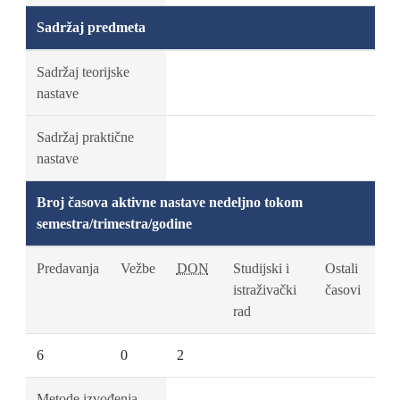
Sadržaj predmeta
Sadržaj teorijske
nastave
Sadržaj praktične
nastave
Broj časova aktivne nastave nedeljno tokom
semestra/trimestra/godine
Predavanja
Vežbe
DON
Studijski i
Ostali
istraživački
časovi
rad
6
0
2
Metode izvođenja