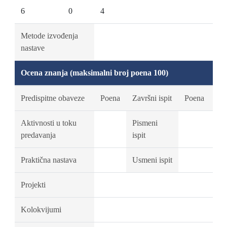
6
0
4
Metode izvođenja
nastave
Ocena znanja (maksimalni broj poena 100)
Predispitne obaveze
Poena
Završni ispit
Poena
Aktivnosti u toku
Pismeni
predavanja
ispit
Praktična nastava
Usmeni ispit
Projekti
Kolokvijumi