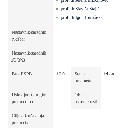
prof. dr Jelena Miočinović
prof. dr Slaviša Stajić
prof. dr Igor Tomašević
Nastavnik/saradnik
(vežbe)
Nastavnik/saradnik
(DON)
Broj ESPB
10.0
Status
izborni
predmeta
Uslovljnost drugim
Oblik
predmetima
uslovljenosti
Ciljevi izučavanja
predmeta