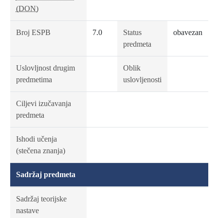
(DON)
Broj ESPB
7.0
Status
obavezan
predmeta
Uslovljnost drugim
Oblik
predmetima
uslovljenosti
Ciljevi izučavanja
predmeta
Ishodi učenja
(stečena znanja)
Sadržaj predmeta
Sadržaj teorijske
nastave