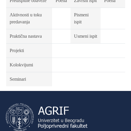
Predispitne obaveze
Poena
Završni ispit
Poena
Aktivnosti u toku
Pismeni
predavanja
ispit
Praktična nastava
Usmeni ispit
Projekti
Kolokvijumi
Seminari