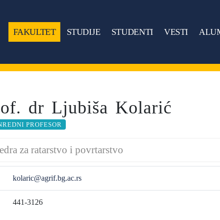
FAKULTET
STUDIJE
STUDENTI
VESTI
ALU
rof. dr Ljubiša Kolarić
NREDNI PROFESOR
edra za ratarstvo i povrtarstvo
kolaric@agrif.bg.ac.rs
441-3126