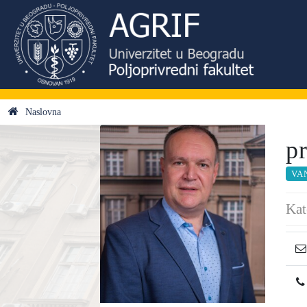
Naslovna
p
VA
Kat