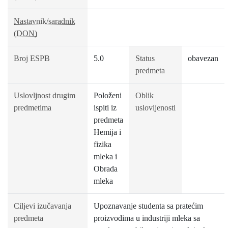
Nastavnik/saradnik
(DON)
Broj ESPB
5.0
Status
obavezan
predmeta
Uslovljnost drugim
Položeni
Oblik
predmetima
ispiti iz
uslovljenosti
predmeta
Hemija i
fizika
mleka i
Obrada
mleka
Ciljevi izučavanja
Upoznavanje studenta sa pratećim
predmeta
proizvodima u industriji mleka sa