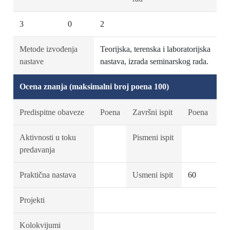
3
0
2
Metode izvođenja
Teorijska, terenska i laboratorijska
nastave
nastava, izrada seminarskog rada.
Ocena znanja (maksimalni broj poena 100)
Predispitne obaveze
Poena
Završni ispit
Poena
Aktivnosti u toku
Pismeni ispit
predavanja
Praktična nastava
Usmeni ispit
60
Projekti
Kolokvijumi