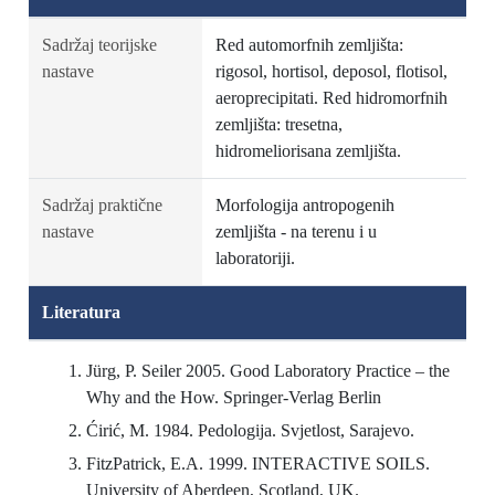
Sadržaj teorijske
Red automorfnih zemljišta:
nastave
rigosol, hortisol, deposol, flotisol,
aeroprecipitati. Red hidromorfnih
zemljišta: tresetna,
hidromeliorisana zemljišta.
Sadržaj praktične
Morfologija antropogenih
nastave
zemljišta - na terenu i u
laboratoriji.
Literatura
Jürg, P. Seiler 2005. Good Laboratory Practice – the
Why and the How. Springer-Verlag Berlin
Ćirić, M. 1984. Pedologija. Svjetlost, Sarajevo.
FitzPatrick, E.A. 1999. INTERACTIVE SOILS.
University of Aberdeen, Scotland, UK.