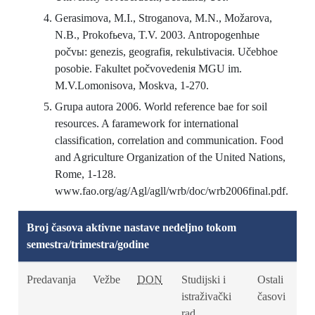
Gerasimova, M.I., Stroganova, M.N., Možarova,
N.B., Prokofьeva, T.V. 2003. Antropogenhыe
počvы: genezis, geografiя, rekulьtivaciя. Učebhoe
posobie. Fakultet počvovedeniя MGU im.
M.V.Lomonisova, Moskva, 1-270.
Grupa autora 2006. World reference bae for soil
resources. A faramework for international
classification, correlation and communication. Food
and Agriculture Organization of the United Nations,
Rome, 1-128.
www.fao.org/ag/Agl/agll/wrb/doc/wrb2006final.pdf.
Broj časova aktivne nastave nedeljno tokom
semestra/trimestra/godine
Predavanja
Vežbe
DON
Studijski i
Ostali
istraživački
časovi
rad