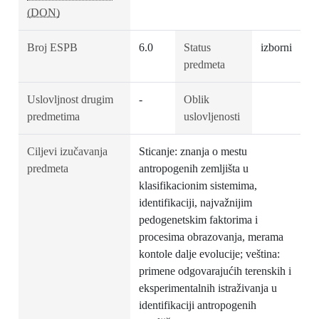
(DON)
Broj ESPB
6.0
Status
izborni
predmeta
Uslovljnost drugim
-
Oblik
predmetima
uslovljenosti
Ciljevi izučavanja
Sticanje: znanja o mestu
predmeta
antropogenih zemljišta u
klasifikacionim sistemima,
identifikaciji, najvažnijim
pedogenetskim faktorima i
procesima obrazovanja, merama
kontole dalje evolucije; veština:
primene odgovarajućih terenskih i
eksperimentalnih istraživanja u
identifikaciji antropogenih