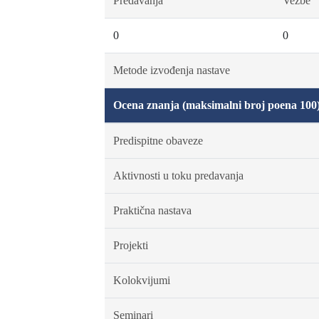
Predavanja
Vežbe
0
0
Metode izvođenja nastave
Ocena znanja (maksimalni broj poena 100
Predispitne obaveze
Aktivnosti u toku predavanja
Praktična nastava
Projekti
Kolokvijumi
Seminari