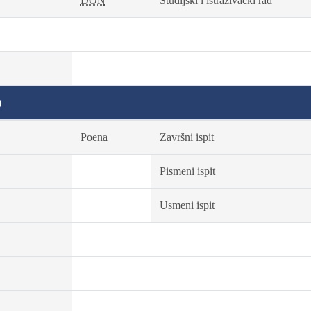
DON
Studijski i istraživački rad
)
Poena
Završni ispit
Pismeni ispit
Usmeni ispit