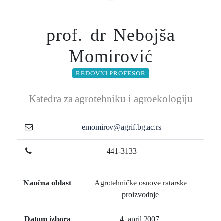
prof. dr Nebojša
Momirović
REDOVNI PROFESOR
Katedra za agrotehniku i agroekologiju
emomirov@agrif.bg.ac.rs
441-3133
Naučna oblast
Agrotehničke osnove ratarske
proizvodnje
Datum izbora
4. april 2007.