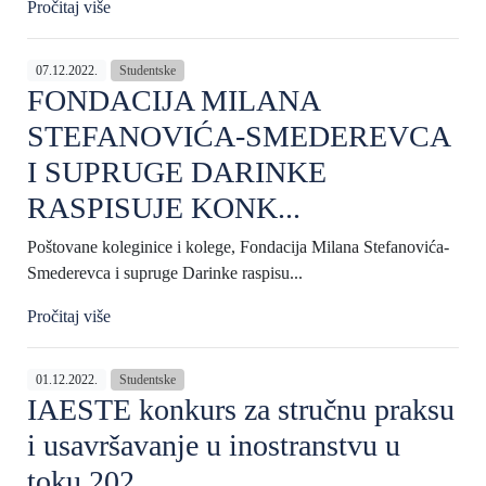
Pročitaj više
07.12.2022.
Studentske
FONDACIJA MILANA
STEFANOVIĆA-SMEDEREVCA
I SUPRUGE DARINKE
RASPISUJE KONK...
Poštovane koleginice i kolege, Fondacija Milana Stefanovića-
Smederevca i supruge Darinke raspisu...
Pročitaj više
01.12.2022.
Studentske
IAESTE konkurs za stručnu praksu
i usavršavanje u inostranstvu u
toku 202...