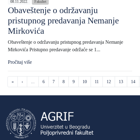
08.11.2022.
Fakultet
Obaveštenje o održavanju
pristupnog predavanja Nemanje
Mirkovića
Obaveštenje o održavanju pristupnog predavanja Nemanje
Mirkovića Pristupno predavanje održaće se 1...
Pročitaj više
«
‹
...
6
7
8
9
10
11
12
13
14