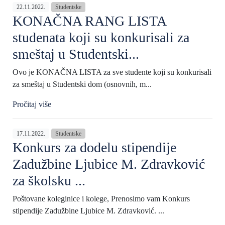
22.11.2022.
Studentske
KONAČNA RANG LISTA
studenata koji su konkurisali za
smeštaj u Studentski...
Ovo je KONAČNA LISTA za sve studente koji su konkurisali
za smeštaj u Studentski dom (osnovnih, m...
Pročitaj više
17.11.2022.
Studentske
Konkurs za dodelu stipendije
Zadužbine Ljubice M. Zdravković
za školsku ...
Poštovane koleginice i kolege, Prenosimo vam Konkurs
stipendije Zadužbine Ljubice M. Zdravković. ...