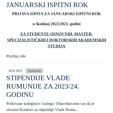
JANUARSKI ISPITNI ROK
PRIJAVA ISPITA ZA
JANUARSKI
ISPITNI ROK
u školskoj 202
2
/202
3
. godin
i
ZA STUDENTE OSNOVNIH, MASTER,
SPECIJALISTIČKIH I DOKTORSKIH
AKADEMSKIH
STUDIJA
Pročitaj više
10.01.2023.
Studentske
STIPENDIJE VLADE
RUMUNIJE ZA 2023/24.
GODINU
Poštovane koleginice i kolege, Obaveštavamo vas da je
otvoren Konkurs za stipendije Vlade Rumu...