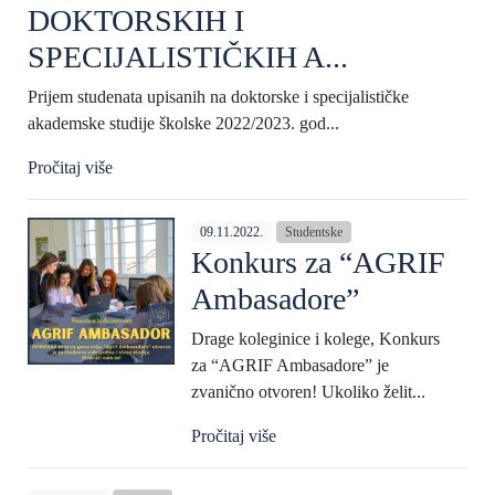
DOKTORSKIH I
SPECIJALISTIČKIH A...
Prijem studenata upisanih na doktorske i specijalističke
akademske studije školske 2022/2023. god...
Pročitaj više
09.11.2022.
Studentske
Konkurs za “AGRIF
Ambasadore”
Drage koleginice i kolege, Konkurs
za “AGRIF Ambasadore” je
zvanično otvoren! Ukoliko želit...
Pročitaj više