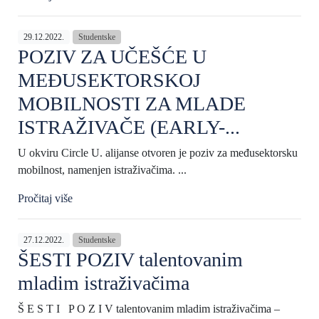
29.12.2022.
Studentske
POZIV ZA UČEŠĆE U
MEĐUSEKTORSKOJ
MOBILNOSTI ZA MLADE
ISTRAŽIVAČE (EARLY-...
U okviru Circle U. alijanse otvoren je poziv za međusektorsku
mobilnost, namenjen istraživačima. ...
Pročitaj više
27.12.2022.
Studentske
ŠESTI POZIV talentovanim
mladim istraživačima
Š E S T I P O Z I V talentovanim mladim istraživačima –