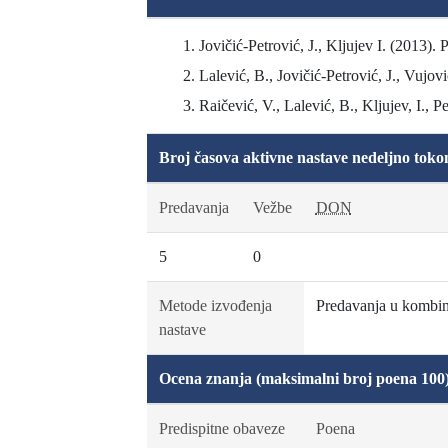
Jovičić-Petrović, J., Kljujev I. (2013).
Lalević, B., Jovičić-Petrović, J., Vujov
Raičević, V., Lalević, B., Kljujev, I., 
Broj časova aktivne nastave nedeljno toko
Predavanja
Vežbe
DON
5
0
Metode izvođenja
Predavanja u kombina
nastave
Ocena znanja (maksimalni broj poena 100
Predispitne obaveze
Poena