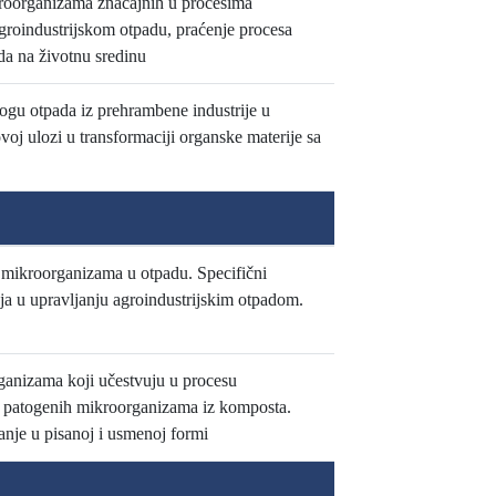
kroorganizama značajnih u procesima
 agroindustrijskom otpadu, praćenje procesa
ada na životnu sredinu
logu otpada iz prehrambene industrije u
oj ulozi u transformaciji organske materije sa
et mikroorganizama u otpadu. Specifični
ja u upravljanju agroindustrijskim otpadom.
rganizama koji učestvuju u procesu
ja patogenih mikroorganizama iz komposta.
anje u pisanoj i usmenoj formi