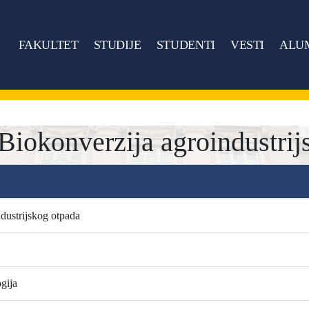
FAKULTET
STUDIJE
STUDENTI
VESTI
ALU
okonverzija agroindustrij
dustrijskog otpada
gija