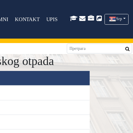
MNI
KONTAKT
UPIS
Srp
skog otpada