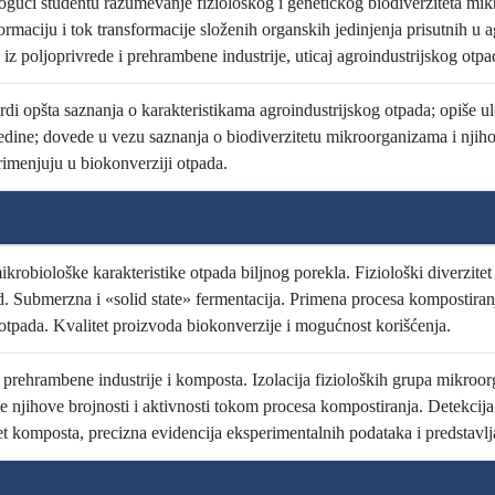
gući studentu razumevanje fiziološkog i genetičkog biodiverziteta mi
ormaciju i tok transformacije složenih organskih jedinjenja prisutnih u
iz poljoprivrede i prehrambene industrije, uticaj agroindustrijskog otp
rdi opšta saznanja o karakteristikama agroindustrijskog otpada; opiše u
edine; dovede u vezu saznanja o biodiverzitetu mikroorganizama i njihov
rimenjuju u biokonverziji otpada.
ikrobiološke karakteristike otpada biljnog porekla. Fiziološki diverzit
ad. Submerzna i «solid state» fermentacija. Primena procesa kompostiran
otpada. Kvalitet proizvoda biokonverzije i mogućnost korišćenja.
 prehrambene industrije i komposta. Izolacija fizioloških grupa mikroo
je njihove brojnosti i aktivnosti tokom procesa kompostiranja. Detekci
et komposta, precizna evidencija eksperimentalnih podataka i predstavlj