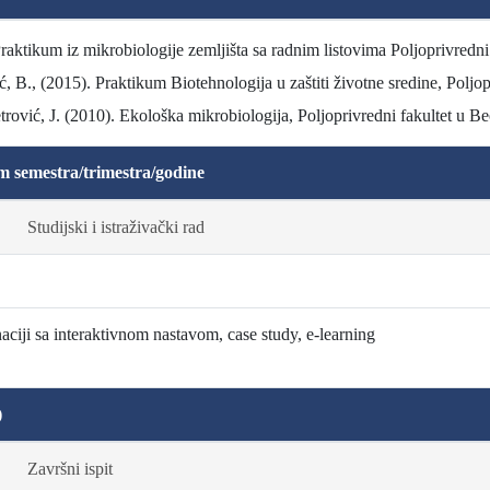
 Praktikum iz mikrobiologije zemljišta sa radnim listovima Poljoprivredn
ić, B., (2015). Praktikum Biotehnologija u zaštiti životne sredine, Poljo
Petrović, J. (2010). Ekološka mikrobiologija, Poljoprivredni fakultet u B
m semestra/trimestra/godine
Studijski i istraživački rad
ciji sa interaktivnom nastavom, case study, e-learning
)
Završni ispit