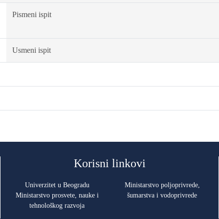
Pismeni ispit
Usmeni ispit
Korisni linkovi
Univerzitet u Beogradu
Ministarstvo poljoprivrede,
Ministarstvo prosvete, nauke i
šumarstva i vodoprivrede
tehnološkog razvoja