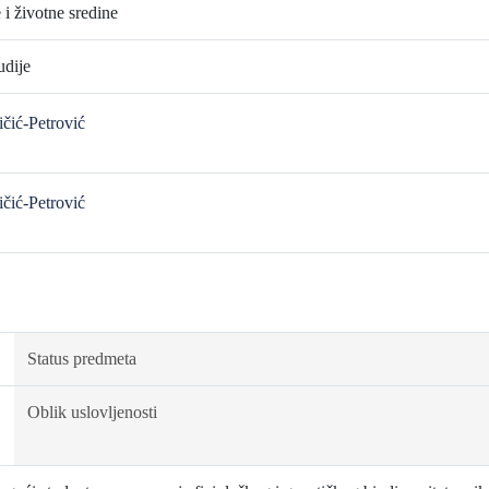
 i životne sredine
udije
ičić-Petrović
ičić-Petrović
Status predmeta
Oblik uslovljenosti