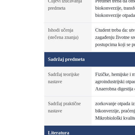
Ciljevi izučavanja
Predmet treba da omo
predmeta
biokonverzije, transf
biokonverzije otpada 
Ishodi učenja
Ctudent treba da: utv
(stečena znanja)
zagađenju životne sr
postupcima koji se p
Sadržaj predmeta
Sadržaj teorijske
Fizičke, hemijske i m
nastave
agroindustrijski otp
Anaerobna digestija 
Sadržaj praktične
zorkovanje otpada iz
nastave
bikonverzije, praćen
Mikrobiološki kvalit
Literatura