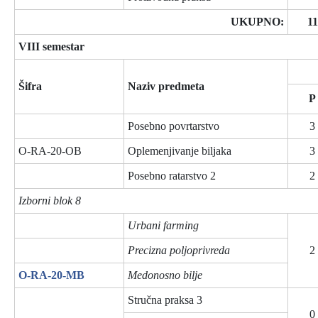
UKUPNO:
11
VIII semestar
Šifra
Naziv predmeta
P
Posebno povrtarstvo
3
O-RA-20-OB
Oplemenjivanje biljaka
3
Posebno ratarstvo 2
2
Izborni blok 8
Urbani farming
Precizna poljoprivreda
2
O-RA-20-MB
Medonosno bilje
Stručna praksa 3
0