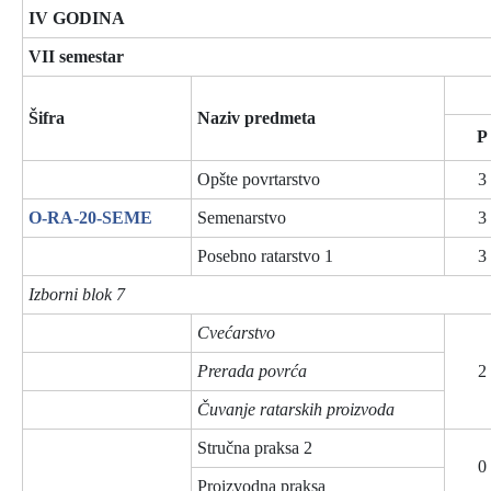
IV GODINA
VII semestar
Šifra
Naziv predmeta
P
Opšte povrtarstvo
3
O-RA-20-SEME
Semenarstvo
3
Posebno ratarstvo 1
3
Izborni blok 7
Cvećarstvo
Prerada povrća
2
Čuvanje ratarskih proizvoda
Stručna praksa 2
0
Proizvodna praksa