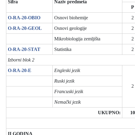
Šifra
Naziv predmeta
P
O-RA-20-OBIO
Osnovi biohemije
2
O-RA-20-GEOL
Osnovi geologije
2
Mikrobiologija zemljišta
2
O-RA-20-STAT
Statistika
2
Izborni blok 2
O-RA-20-E
Engleski jezik
Ruski jezik
2
Francuski jezik
Nemački jezik
UKUPNO:
10
II GODINA