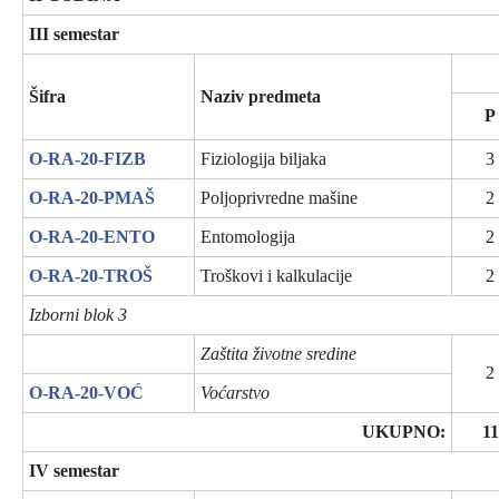
III semestar
Šifra
Naziv predmeta
P
O-RA-20-FIZB
Fiziologija biljaka
3
O-RA-20-PMAŠ
Poljoprivredne mašine
2
O-RA-20-ENTO
Entomologija
2
O-RA-20-TROŠ
Troškovi i kalkulacije
2
Izborni blok 3
Zaštita životne sredine
2
O-RA-20-VOĆ
Voćarstvo
UKUPNO:
11
IV semestar