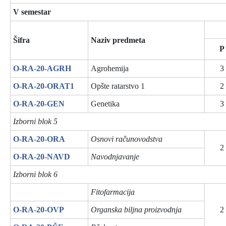
V semestar
Šifra
Naziv predmeta
P
O-RA-20-AGRH
Agrohemija
3
O-RA-20-ORAT1
Opšte ratarstvo 1
2
O-RA-20-GEN
Genetika
3
Izborni blok 5
O-RA-20-ORA
Osnovi računovodstva
2
O-RA-20-NAVD
Navodnjavanje
Izborni blok 6
Fitofarmacija
O-RA-20-OVP
Organska biljna proizvodnja
2