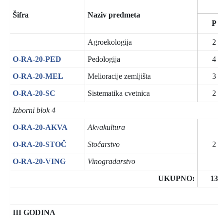
Šifra
Naziv predmeta
P
Agroekologija
2
O-RA-20-PED
Pedologija
4
O-RA-20-MEL
Melioracije zemljišta
3
O-RA-20-SC
Sistematika cvetnica
2
Izborni blok 4
O-RA-20-AKVA
Akvakultura
O-RA-20-STOČ
Stočarstvo
2
O-RA-20-VING
Vinogradarstvo
UKUPNO:
13
III GODINA