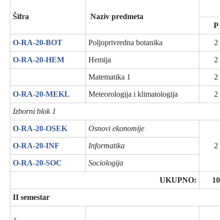
Šifra
Naziv predmeta
P
O-RA-20-BOT
Poljoprivredna botanika
2
O-RA-20-HEM
Hemija
2
Matematika 1
2
O-RA-20-MEKL
Meteorologija i klimatologija
2
Izborni blok 1
O-RA-20-OSEK
Osnovi ekonomije
O-RA-20-INF
Informatika
2
O-RA-20-SOC
Sociologija
UKUPNO:
10
II semestar