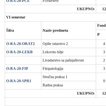
O-RA-20-PČE
Pčelarstvo
UKUPNO:
12
VI semestar
Fond
Šifra
Naziv predmeta
P
O-RA-20-ORAT2
Opšte ratarstvo 2
4
O-RA-20-LEKB
Lekovito bilje
3
Livadarstvo sa pašnjaštvom
2
O-RA-20-FIP
Fitopatologija
3
Stručna praksa 1
O-RA-20-SPR1
0
Radna praksa
UKUPNO:
12